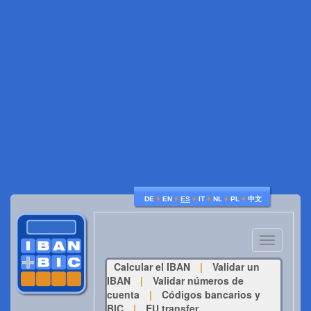
♦
♦
♦
♦
♦
♦
DE
EN
ES
IT
NL
PL
中文
Toggle
navigatio
Calcular el IBAN
|
Validar un
IBAN
|
Validar números de
cuenta
|
Códigos bancarios y
BIC
|
EU transfer