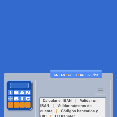
♦
♦
♦
♦
♦
♦
DE
EN
ES
IT
NL
PL
中文
Toggle
navigatio
Calcular el IBAN
|
Validar un
IBAN
|
Validar números de
cuenta
|
Códigos bancarios y
BIC
|
EU transfer