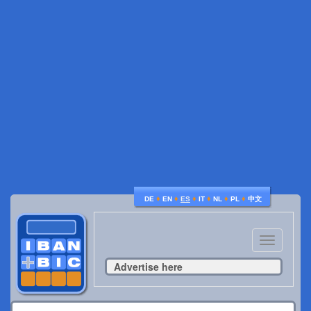
♦
♦
♦
♦
♦
♦
DE
EN
ES
IT
NL
PL
中文
Toggle
navigatio
Advertise here