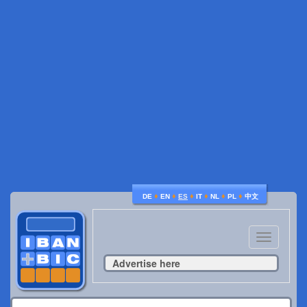
♦
♦
♦
♦
♦
♦
DE
EN
ES
IT
NL
PL
中文
Toggle
navigatio
Advertise here