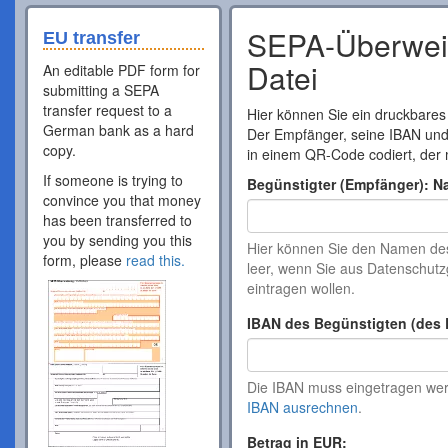
SEPA-Überweis
EU transfer
Datei
An editable PDF form for
submitting a SEPA
transfer request to a
Hier können Sie ein druckbares
German bank as a hard
Der Empfänger, seine IBAN un
copy.
in einem QR-Code codiert, der 
If someone is trying to
Begünstigter (Empfänger): N
convince you that money
has been transferred to
you by sending you this
Hier können Sie den Namen de
form, please
read this.
leer, wenn Sie aus Datenschu
eintragen wollen.
IBAN des Begünstigten (des 
Die IBAN muss eingetragen werd
IBAN ausrechnen
.
Betrag in EUR: