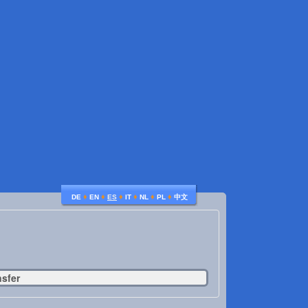
♦
♦
♦
♦
♦
♦
DE
EN
ES
IT
NL
PL
中文
nsfer