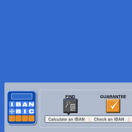
FIND
GUARANTEE
Calculate an IBAN
|
Check an IBAN
|