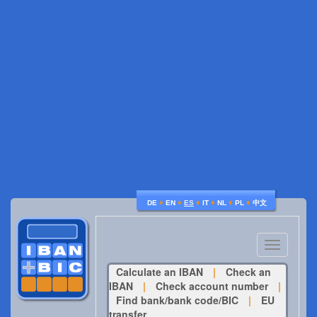
♦
♦
♦
♦
♦
♦
DE
EN
ES
IT
NL
PL
中文
Toggle
navigatio
Calculate an IBAN
|
Check an
IBAN
|
Check account number
|
Find bank/bank code/BIC
|
EU
transfer