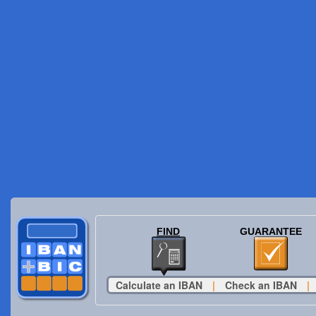
FIND
GUARANTEE
Calculate an IBAN
|
Check an IBAN
|