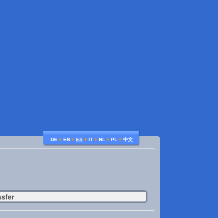
♦
♦
♦
♦
♦
♦
DE
EN
ES
IT
NL
PL
中文
nsfer