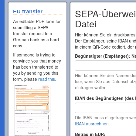
SEPA-Überweis
EU transfer
Datei
An editable PDF form for
submitting a SEPA
transfer request to a
Hier können Sie ein druckbares
German bank as a hard
Der Empfänger, seine IBAN un
copy.
in einem QR-Code codiert, der 
If someone is trying to
Begünstigter (Empfänger): N
convince you that money
has been transferred to
you by sending you this
Hier können Sie den Namen de
form, please
read this.
leer, wenn Sie aus Datenschu
eintragen wollen.
IBAN des Begünstigten (des 
Die IBAN muss eingetragen werd
IBAN ausrechnen
.
Betrag in EUR: