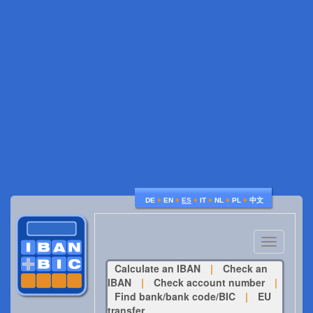
♦
♦
♦
♦
♦
♦
DE
EN
ES
IT
NL
PL
中文
Toggle
navigatio
Calculate an IBAN
|
Check an
IBAN
|
Check account number
|
Find bank/bank code/BIC
|
EU
transfer