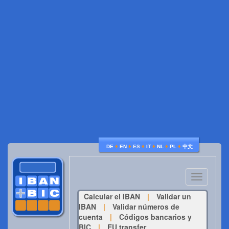
♦
♦
♦
♦
♦
♦
DE
EN
ES
IT
NL
PL
中文
Toggle
navigatio
Calcular el IBAN
|
Validar un
IBAN
|
Validar números de
cuenta
|
Códigos bancarios y
BIC
|
EU transfer