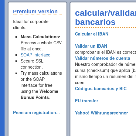
calcular/valid
Premium Version
bancarios
Ideal for corporate
clients:
Calcular el IBAN
Mass Calculations:
Process a whole CSV
Validar un IBAN
file at once.
comprobar si el IBAN es correc
SOAP Interface.
Validar números de cuenta
Secure SSL
Nuestro comprobador de número
connection.
suma (checksum) que aplica (ba
Try mass calculations
mismo tiempo un resumen del 
or the SOAP
cuen
interface for free
Códigos bancarios y BIC
using the
Welcome
Bonus Points
.
EU transfer
Premium registration...
Yahoo! Währungsrechner