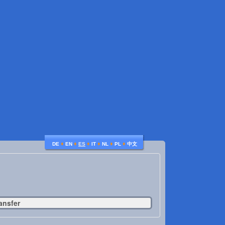
♦
♦
♦
♦
♦
♦
DE
EN
ES
IT
NL
PL
中文
ansfer