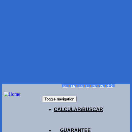
♦
♦
♦
♦
♦
♦
DE
EN
ES
IT
NL
PL
中文
Toggle navigation
CALCULAR/BUSCAR
GUARANTEE