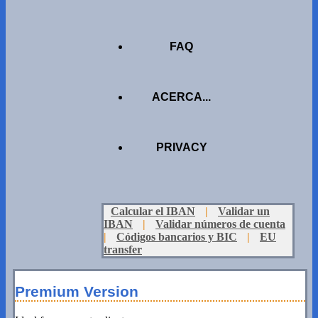
FAQ
ACERCA...
PRIVACY
Calcular el IBAN
|
Validar un
IBAN
|
Validar números de cuenta
|
Códigos bancarios y BIC
|
EU
transfer
Premium Version