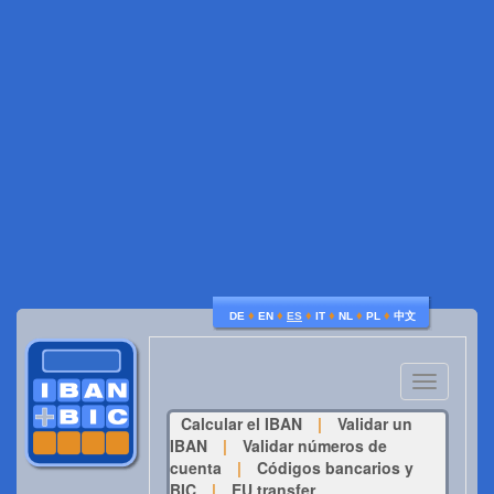
♦
♦
♦
♦
♦
♦
DE
EN
ES
IT
NL
PL
中文
Toggle
navigatio
Calcular el IBAN
|
Validar un
IBAN
|
Validar números de
cuenta
|
Códigos bancarios y
BIC
|
EU transfer