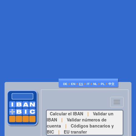
♦
♦
♦
♦
♦
♦
DE
EN
ES
IT
NL
PL
中文
Toggle
navigatio
Calcular el IBAN
|
Validar un
IBAN
|
Validar números de
cuenta
|
Códigos bancarios y
BIC
|
EU transfer