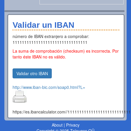
Validar un IBAN
número de IBAN extranjero a comprobar:
11111111111111111111111111111111
La suma de comprobación (checksum) es incorrecta. Por
tanto éste IBAN no es válido.
Validar otro IBAN
http://www.iban-bic.com/soap0.html?L=
https://es.ibancalculator.com//11111111111111111111111111
About
|
Privacy
Copyright © 2025 Telauges OÜ