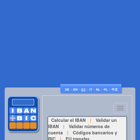
♦
♦
♦
♦
♦
♦
DE
EN
ES
IT
NL
PL
中文
Toggle
navigatio
Calcular el IBAN
|
Validar un
IBAN
|
Validar números de
cuenta
|
Códigos bancarios y
BIC
|
EU transfer