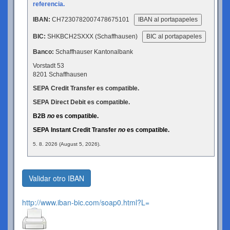
referencia.
IBAN:
CH7230782007478675101
IBAN al portapapeles
BIC:
SHKBCH2SXXX (Schaffhausen)
BIC al portapapeles
Banco:
Schaffhauser Kantonalbank
Vorstadt 53
8201 Schaffhausen
SEPA Credit Transfer es compatible.
SEPA Direct Debit es compatible.
B2B
no
es compatible.
SEPA Instant Credit Transfer
no
es compatible.
5. 8. 2026 (August 5, 2026).
Validar otro IBAN
http://www.iban-bic.com/soap0.html?L=