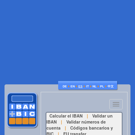
♦
♦
♦
♦
♦
♦
DE
EN
ES
IT
NL
PL
中文
Toggle
navigatio
Calcular el IBAN
|
Validar un
IBAN
|
Validar números de
cuenta
|
Códigos bancarios y
BIC
|
EU transfer