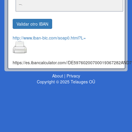
---.
Validar otro IBAN
http://www.iban-bic.com/soap0.html?L=
https://es.ibancalculator.com//DE59760200700019367282A
About
|
Privacy
Copyright © 2025 Telauges OÜ