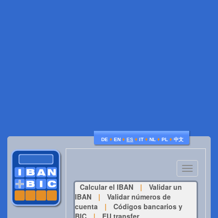
♦
♦
♦
♦
♦
♦
DE
EN
ES
IT
NL
PL
中文
Toggle
navigatio
Calcular el IBAN
|
Validar un
IBAN
|
Validar números de
cuenta
|
Códigos bancarios y
BIC
|
EU transfer