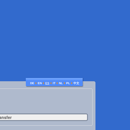
♦
♦
♦
♦
♦
♦
DE
EN
ES
IT
NL
PL
中文
ansfer