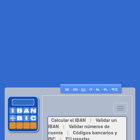
♦
♦
♦
♦
♦
♦
DE
EN
ES
IT
NL
PL
中文
Toggle
navigatio
Calcular el IBAN
|
Validar un
IBAN
|
Validar números de
cuenta
|
Códigos bancarios y
BIC
|
EU transfer