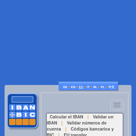
♦
♦
♦
♦
♦
♦
DE
EN
ES
IT
NL
PL
中文
Toggle
navigatio
Calcular el IBAN
|
Validar un
IBAN
|
Validar números de
cuenta
|
Códigos bancarios y
BIC
|
EU transfer