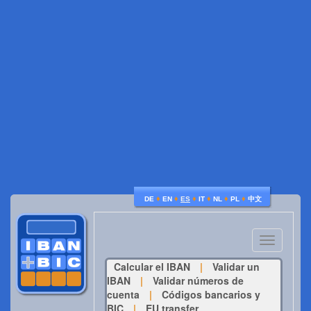
♦
♦
♦
♦
♦
♦
DE
EN
ES
IT
NL
PL
中文
Toggle
navigatio
Calcular el IBAN
|
Validar un
IBAN
|
Validar números de
cuenta
|
Códigos bancarios y
BIC
|
EU transfer