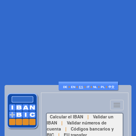
♦
♦
♦
♦
♦
♦
DE
EN
ES
IT
NL
PL
中文
Toggle
navigatio
Calcular el IBAN
|
Validar un
IBAN
|
Validar números de
cuenta
|
Códigos bancarios y
BIC
|
EU transfer