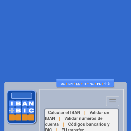
♦
♦
♦
♦
♦
♦
DE
EN
ES
IT
NL
PL
中文
Toggle
navigatio
Calcular el IBAN
|
Validar un
IBAN
|
Validar números de
cuenta
|
Códigos bancarios y
BIC
|
EU transfer