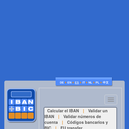
♦
♦
♦
♦
♦
♦
DE
EN
ES
IT
NL
PL
中文
Toggle
navigatio
Calcular el IBAN
|
Validar un
IBAN
|
Validar números de
cuenta
|
Códigos bancarios y
BIC
|
EU transfer