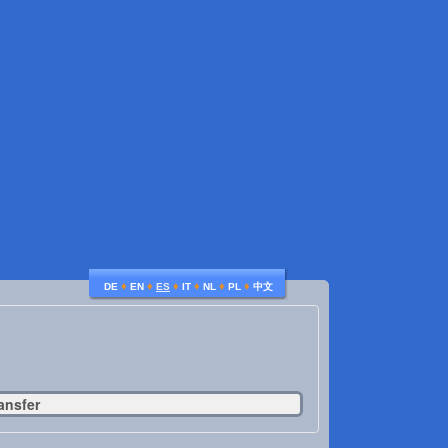
♦
♦
♦
♦
♦
♦
DE
EN
ES
IT
NL
PL
中文
ansfer