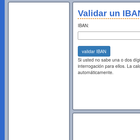
Validar un IBA
IBAN:
validar IBAN
Si usted no sabe una o dos dígi
interrogación para ellos. La ca
automáticamente.