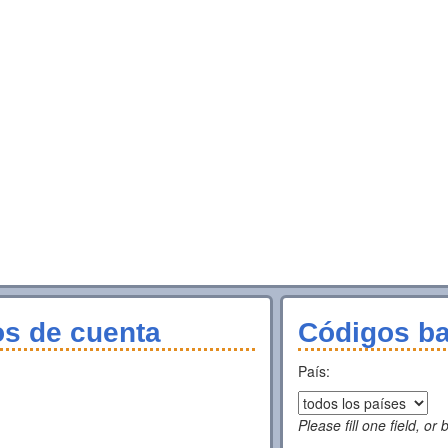
os de cuenta
Códigos ba
País:
Please fill one field, or 