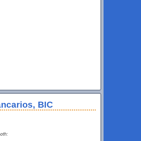
ncarios, BIC
both: