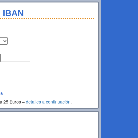
l IBAN
da
ta 25 Euros –
detalles a continuación
.