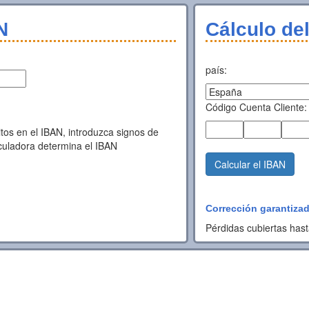
N
Cálculo de
país:
Código Cuenta Cliente:
tos en el IBAN, introduzca signos de
lculadora determina el IBAN
Calcular el IBAN
Corrección garantiza
Pérdidas cubiertas has