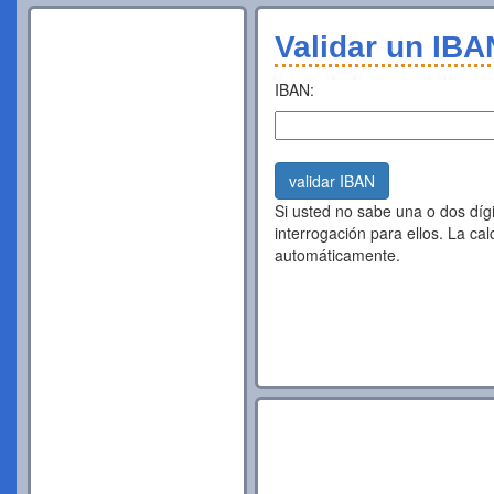
Validar un IBA
IBAN:
validar IBAN
Si usted no sabe una o dos dígi
interrogación para ellos. La ca
automáticamente.