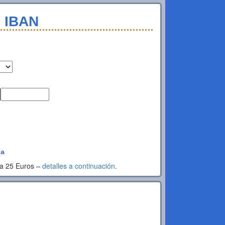
l IBAN
da
ta 25 Euros –
detalles a continuación
.