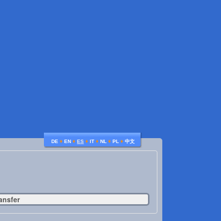
♦
♦
♦
♦
♦
♦
DE
EN
ES
IT
NL
PL
中文
ansfer