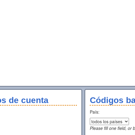
os de cuenta
Códigos ba
País:
Please fill one field, or 