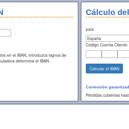
N
Cálculo de
país:
Código Cuenta Cliente:
tos en el IBAN, introduzca signos de
lculadora determina el IBAN
Calcular el IBAN
Corrección garantiza
Pérdidas cubiertas has