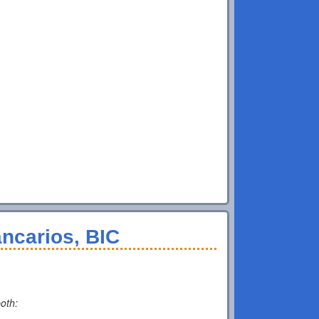
ncarios, BIC
both: