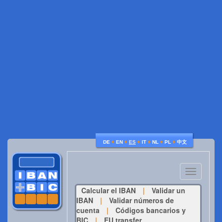
♦
♦
♦
♦
♦
♦
DE
EN
ES
IT
NL
PL
中文
Toggle
navigatio
Calcular el IBAN
|
Validar un
IBAN
|
Validar números de
cuenta
|
Códigos bancarios y
BIC
|
EU transfer