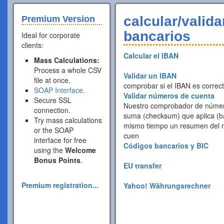
calcular/valid
Premium Version
bancarios
Ideal for corporate
clients:
Calcular el IBAN
Mass Calculations:
Process a whole CSV
Validar un IBAN
file at once.
comprobar si el IBAN es correc
SOAP Interface.
Validar números de cuenta
Secure SSL
Nuestro comprobador de número
connection.
suma (checksum) que aplica (ba
Try mass calculations
mismo tiempo un resumen del 
or the SOAP
cuen
interface for free
Códigos bancarios y BIC
using the
Welcome
Bonus Points
.
EU transfer
Premium registration...
Yahoo! Währungsrechner