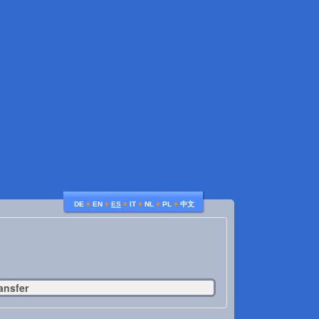
♦
♦
♦
♦
♦
♦
DE
EN
ES
IT
NL
PL
中文
ansfer